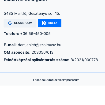
5435 Martfű, Gesztenye sor 15.
CLASSROOM
KRÉTA
Telefon:
+36 56-450-005
E-mail:
damjanich@szolmusz.hu
OM azonosító:
203056/013
Felnőttképzési nyilvántartás száma:
B/2021/000778
Facebook
Adatkezelés
Impresszum