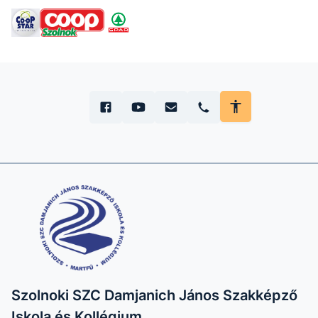
Szolnoki SZC Damjanich János Szakképző
Iskola és Kollégium