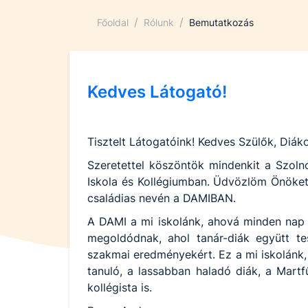
/
/
Főoldal
Rólunk
Bemutatkozás
Kedves Látogató!
Tisztelt Látogatóink! Kedves Szülők, Diák
Szeretettel köszöntök mindenkit a Szol
Iskola és Kollégiumban. Üdvözlöm Önöket
családias nevén a DAMIBAN.
A DAMI a mi iskolánk, ahová minden nap 
megoldódnak, ahol tanár-diák együtt te
szakmai eredményekért. Ez a mi iskolánk, 
tanuló, a lassabban haladó diák, a Martf
kollégista is.