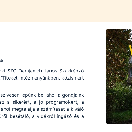
ok!
noki SZC Damjanich János Szakképző
/Titeket intézményünkben, közismert
szívesen lépünk be, ahol a gondjaink
sz a sikerért, a jó programokért, a
ahol megtalálja a számítását a kiváló
űről besétáló, a vidékről ingázó és a