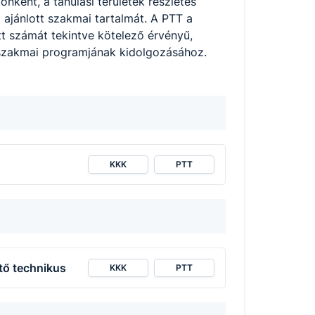
ként, a tanulási területek részletes
 ajánlott szakmai tartalmát. A PTT a
t számát tekintve kötelező érvényű,
 szakmai programjának kidolgozásához.
KKK
PTT
tő technikus
KKK
PTT