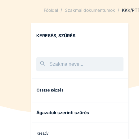
/
/
Főoldal
Szakmai dokumentumok
KKK/PT
KERESÉS, SZŰRÉS
Összes képzés
Ágazatok szerinti szűrés
Kreatív