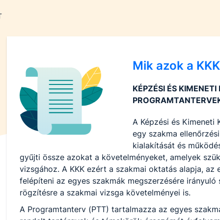
T
Mik azok a KK
KÉPZÉSI ÉS KIMENETI
PROGRAMTANTERVEK
A Képzési és Kimeneti
egy szakma ellenőrzési,
kialakítását és működé
gyűjti össze azokat a követelményeket, amelyek sz
vizsgához. A KKK ezért a szakmai oktatás alapja, az 
felépíteni az egyes szakmák megszerzésére irányuló 
rögzítésre a szakmai vizsga követelményei is.
A Programtanterv (PTT) tartalmazza az egyes szakmá