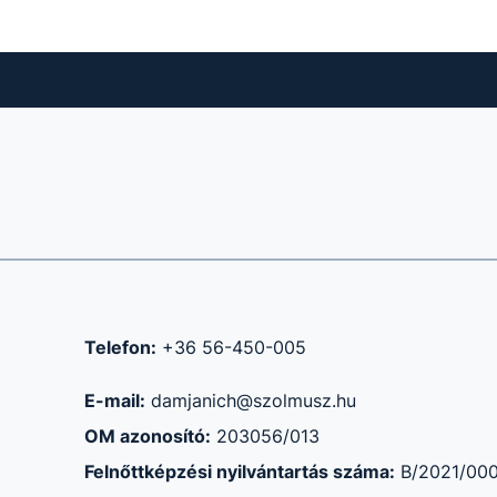
Telefon:
+36 56-450-005
m
E-mail:
damjanich@szolmusz.hu
OM azonosító:
203056/013
Felnőttképzési nyilvántartás száma:
B/2021/00