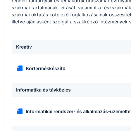
rendelt tantárgyak és témakörök óraszámát évfolyamon
szakmai tartalmának leírását, valamint a részszakmák
szakmai oktatás kötelező foglalkozásainak összesítet
illetve ajánlásként szolgál a szakképző intézmények
Kreatív
Bőrtermékkészítő
Informatika és távközlés
Informatikai rendszer- és alkalmazás-üzemelte