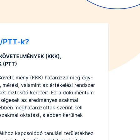
K/PTT-k?
 KÖVETELMÉNYEK (KKK),
 (PTT)
 Követelmény (KKK) határozza meg egy-
 mérési, valamint az értékelési rendszer
sét biztosító kereteit. Ez a dokumentum
ükségesek az eredményes szakmai
ebben meghatározottak szerint kell
szakmai oktatást, s ebben kerülnek
khoz kapcsolódó tanulási területekhez