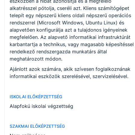
eszközben a hibát azonosítja és a megfelelő
alkatrésszel pótolja, cseréli azt. Kliens számítógépet
telepít egy népszerű kliens oldali népszerű operációs
MKKR szint
rendszerrel (Microsoft Windows, Ubuntu Linux) és
alapvetően konfigurálja azt a tulajdonos igényeinek
3 szint
megfelelően. Az alapvető informatikai infrastruktúrát
karbantartja a technikus, vagy magasabb képesítéssel
EKKR szint
rendelkező rendszergazda munkatárs által
meghatározott módon.
3 szint
Ajánlott azok számára, akik szívesen foglalkoznának
informatikai eszközök szerelésével, szervizelésével.
DKKR szint
5 szint
ISKOLAI ELŐKÉPZETTSÉG
Alapfokú iskolai végzettség
Képzés díja
Ingyenes
SZAKMAI ELŐKÉPZETTSÉG