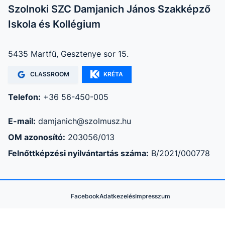
Szolnoki SZC Damjanich János Szakképző
Iskola és Kollégium
5435 Martfű, Gesztenye sor 15.
CLASSROOM
KRÉTA
Telefon:
+36 56-450-005
E-mail:
damjanich@szolmusz.hu
OM azonosító:
203056/013
Felnőttképzési nyilvántartás száma:
B/2021/000778
Facebook
Adatkezelés
Impresszum