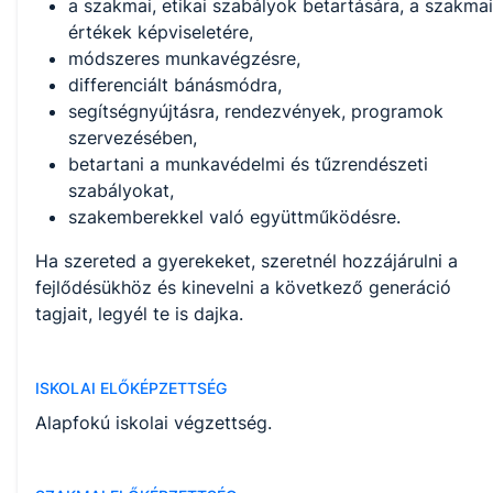
a szakmai, etikai szabályok betartására, a szakmai
Azonosító
értékek képviseletére,
módszeres munkavégzésre,
01193003
differenciált bánásmódra,
segítségnyújtásra, rendezvények, programok
Programkövetelmény
szervezésében,
PK letöltése (pdf)
betartani a munkavédelmi és tűzrendészeti
szabályokat,
szakemberekkel való együttműködésre.
Ha szereted a gyerekeket, szeretnél hozzájárulni a
fejlődésükhöz és kinevelni a következő generáció
tagjait, legyél te is dajka.
ISKOLAI ELŐKÉPZETTSÉG
Alapfokú iskolai végzettség.