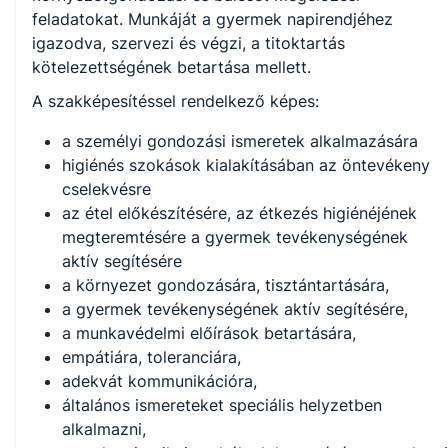
feladatokat. Munkáját a gyermek napirendjéhez
igazodva, szervezi és végzi, a titoktartás
MKKR szint
kötelezettségének betartása mellett.
3 szint
A szakképesítéssel rendelkező képes:
a személyi gondozási ismeretek alkalmazására
EKKR szint
higiénés szokások kialakításában az öntevékeny
3 szint
cselekvésre
az étel előkészítésére, az étkezés higiénéjének
megteremtésére a gyermek tevékenységének
DKKR szint
aktív segítésére
a környezet gondozására, tisztántartására,
3 szint
a gyermek tevékenységének aktív segítésére,
a munkavédelmi előírások betartására,
empátiára, toleranciára,
Képzés díja
adekvát kommunikációra,
Ingyenes
általános ismereteket speciális helyzetben
alkalmazni,