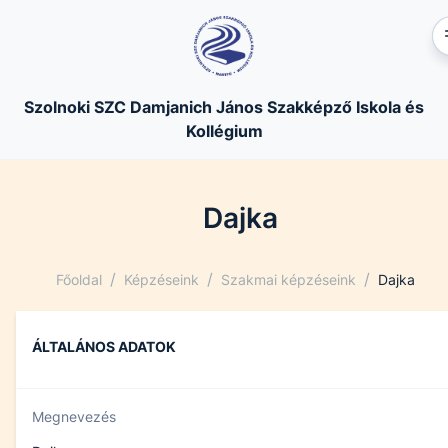
Szolnoki SZC Damjanich János Szakképző Iskola és
Kollégium
Dajka
/
/
/
Főoldal
Képzéseink
Szakmai képzéseink
Dajka
ÁLTALÁNOS ADATOK
Megnevezés