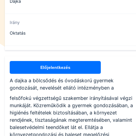
Dajka
Irány
Oktatás
Specializáció
Oktatás, m.n.s.
Előjelentkezés
A dajka a bölcsődés és óvodáskorú gyermek
Minimum óraszám
gondozását, nevelését ellátó intézményben a
400 óra
felsőfokú végzettségű szakember irányításával végzi
munkáját. Közreműködik a gyermek gondozásában, a
higiénés feltételek biztosításában, a környezet
Maximum óraszám
rendjének, tisztaságának megteremtésében, valamint
balesetvédelmi teendőket lát el. Ellátja a
500 óra
környezetgondozási és baleset megelőzési